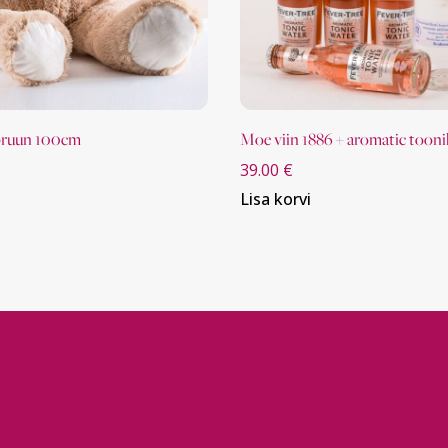
 pruun 100cm
moe viin 1886 + aromatic too
39.00
€
Lisa korvi