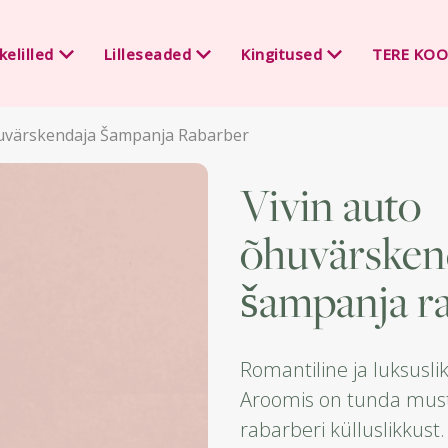
kelilled
Lilleseaded
Kingitused
TERE KOO
uvärskendaja Šampanja Rabarber
vivin auto
õhuvärsken
šampanja r
Romantiline ja luksusli
Aroomis on tunda musta
rabarberi külluslikkust