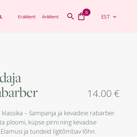
0
EST
L
Eraklient
Äriklient
daja
abarber
14.00
€
k klassika – šampanja ja kevadine rabarber.
 ploomi, küpse pirni ning kevadise
. Elamusi ja tundeid ligitõmbav lõhn.