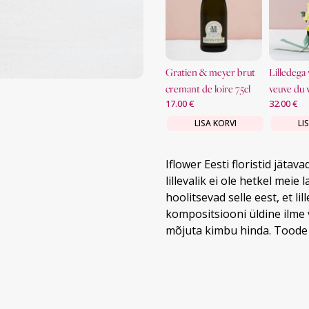
lillevaas lillekimpudele
gratien & meyer brut
lilledega vahuvein
smokey
cremant de loire 75cl
veuve du 
9.00
€
17.00
€
32.00
€
12%
75cl 11%
A KORVI
LISA KORVI
LISA KORVI
LI
Iflower Eesti floristid jätav
lillevalik ei ole hetkel meie
hoolitsevad selle eest, et li
kompositsiooni üldine ilme 
mõjuta kimbu hinda. Toode e