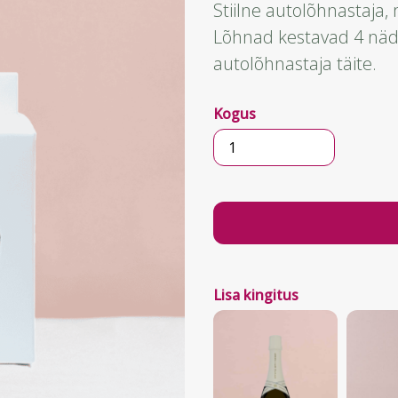
Stiilne autolõhnastaja,
Lõhnad kestavad 4 nädal
autolõhnastaja täite.
Kogus
VIVIN
Auto
õhuvärskendaja
Šampanja
Rabarber
kogus
Lisa kingitus