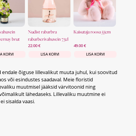
nudist rabarbra
kaisutaja roosa 55cm
kinkekor
vernay brut
rabarberivahuvein 75cl
22.00
€
49.00
€
81.00
€
8%
SA KORVI
LISA KORVI
LISA KORVI
LI
ad endale õiguse lillevalikut muuta juhul, kui soovitud
 laos või esindustes saadaval. Meie floristid
llevaliku muutmisel jääksid värvitoonid ning
võimalikult lähedaseks. Lillevaliku muutmine ei
i sisalda vaasi.