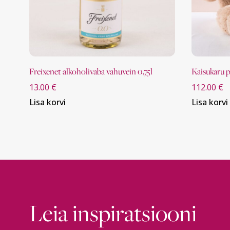
freixenet alkoholivaba vahuvein 0,75l
kaisukaru
13.00
€
112.00
€
Lisa korvi
Lisa korvi
Leia inspiratsiooni