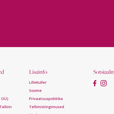
ed
Lisainfo
Sotsiaal
Lillekuller
Soome
r OÜ)
Privaatsuspoliitika
Tallinn
Tellimistingimused