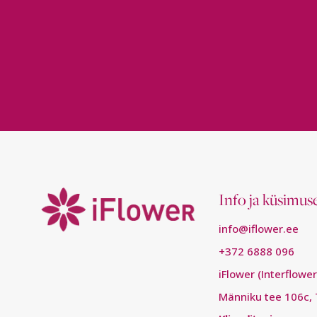
Info ja küsimus
info@iflower.ee
+372 6888 096
iFlower (Interflowe
Männiku tee 106c, 